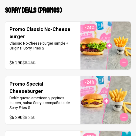
SORRY DEALS (PROMOS)
-
24
%
Promo Classic No-Cheese
burger
Classic No-Cheese burger simple + 
Original Sorry Fries S
$6.290
$8.250
-
24
%
Promo Special
Cheeseburger
Doble queso americano, pepinos 
dulces, salsa Sorry acompañada de 
Sorry Fries S
$6.290
$8.250