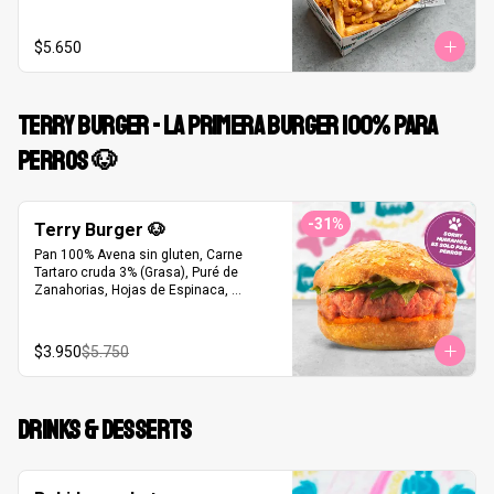
$5.650
TERRY BURGER - LA PRIMERA BURGER 100% PARA
PERROS 🐶
-
31
%
Terry Burger 🐶
Pan 100% Avena sin gluten, Carne 
Tartaro cruda 3% (Grasa), Puré de 
Zanahorias, Hojas de Espinaca, 
Mantequilla de Maní Republica Dulce®
$3.950
$5.750
DRINKS & DESSERTS