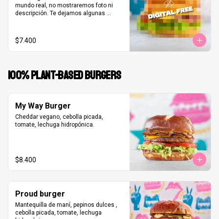
mundo real, no mostraremos foto ni 
descripción. Te dejamos algunas 
pistas:

Salsa de un queso poco típico, algo 
verde pero no es lechuga, es-pera un 
$7.400
dulce sabor caramelizado, Bacon pero 
no como lo imaginas, más queso pero 
no gouda ni chanco
100% PLANT-BASED BURGERS
My Way Burger
Cheddar vegano, cebolla picada, 
tomate, lechuga hidropónica.
$8.400
Proud burger
Mantequilla de maní, pepinos dulces , 
cebolla picada, tomate, lechuga 