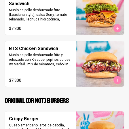
Sandwich
Muslo de pollo deshuesado frito 
(Lousiana style), salsa Sorry, tomate 
rebanado,  lechuga hidropónica, 
pepinos dulces ByMaria®, cebolla 
$7.300
picada, queso americano Kraft®
BTS Chicken Sandwich
Muslo de pollo deshuesado frito y 
rebozado con K-sauce, pepinos dulces 
By María®, mix de sésamos, cebollin 
picado y Kew Pie Mayo.
$7.300
ORIGINAL (OR NOT) BURGERS
Crispy Burger
Queso americano, aros de cebolla, 