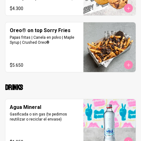
Vegan Coco Cranberries
$4.300
Oreo® on top Sorry Fries
Papas fritas | Canela en polvo | Maple 
Syrup | Crushed Oreo®
$5.650
DRINKS
Agua Mineral
Gasificada o sin gas (te pedimos 
reutilizar o reciclar el envase)