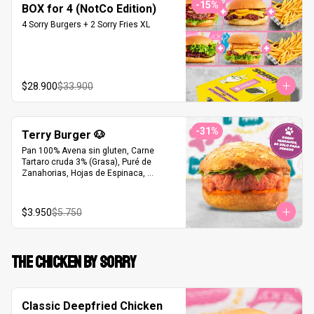
-
15
%
BOX for 4 (NotCo Edition)
4 Sorry Burgers + 2 Sorry Fries XL
$28.900
$33.900
-
31
%
Terry Burger 🐶
Pan 100% Avena sin gluten, Carne 
Tartaro cruda 3% (Grasa), Puré de 
Zanahorias, Hojas de Espinaca, 
Mantequilla de Maní Republica Dulce®
$3.950
$5.750
THE CHICKEN BY SORRY
Classic Deepfried Chicken