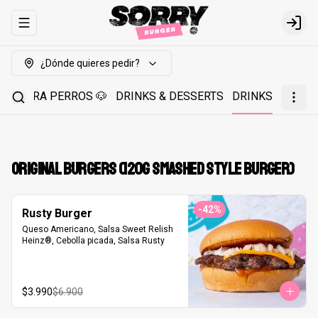
Abrir menu de navegación
Login
¿Dónde quieres pedir?
00% PARA PERROS 🐶
DRINKS & DESSERTS
DRINKS
ORIGINAL BURGERS (120g smashed style burger)
-
42
%
Rusty Burger
Queso Americano, Salsa Sweet Relish 
Heinz®, Cebolla picada, Salsa Rusty
$3.990
$6.900