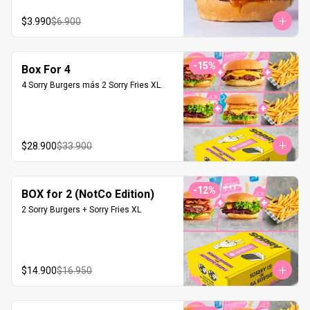
$3.990
$6.900
-
15
%
Box For 4
4 Sorry Burgers más 2 Sorry Fries XL.
$28.900
$33.900
-
12
%
BOX for 2 (NotCo Edition)
2 Sorry Burgers + Sorry Fries XL
$14.900
$16.950