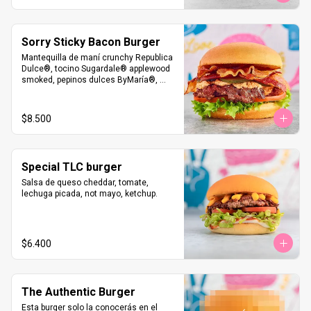
Sorry Sticky Bacon Burger
Mantequilla de maní crunchy Republica 
Dulce®, tocino Sugardale® applewood 
smoked, pepinos dulces ByMaría®, 
tomate rebanado, lechuga, salsa Sorry

A elección: Pan Martin’s Potato Roll o 
envoltura de lechuga. Certified Angus 
$8.500
Beef® Burger o NotBurger by NotCo®
Special TLC burger
Salsa de queso cheddar, tomate, 
lechuga picada, not mayo, ketchup.
$6.400
The Authentic Burger
Esta burger solo la conocerás en el 