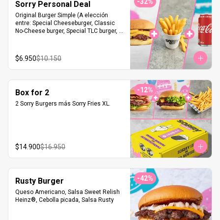
-
32
%
Sorry Personal Deal
Original Burger Simple (A elección 
entre: Special Cheeseburger, Classic 
No-Cheese burger, Special TLC burger, 
Sweet Onion Burger).+ Sorry Fries S + 
Bebida.
$6.950
$10.150
-
12
%
Box for 2
2 Sorry Burgers más Sorry Fries XL.
$14.900
$16.950
-
42
%
Rusty Burger
Queso Americano, Salsa Sweet Relish 
Heinz®, Cebolla picada, Salsa Rusty