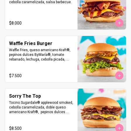
cebolla caramelizada, salsa barbecue.
$8.000
Waffle Fries Burger
Waffle Fries, queso americano Kraft®️, 
pepinos dulces ByMaría®, tomate 
rebanado, lechuga, cebolla picada, 
salsa Fry. A elección: Pan Martin’s 
Potato Roll o envoltura de lechuga.  
Certified Angus Beef® Burger o  
$7.500
NotBurger by NotCo®
Sorry The Top
Tocino Sugardale®️ applewood smoked, 
cebolla caramelizada, doble queso 
americano Kraft®️,  pepinos dulces 
ByMaría®, salsa Sorry.  A elección:  
Certified Angus Beef® Burger o 
NotBurger by NotCo®
$8.500