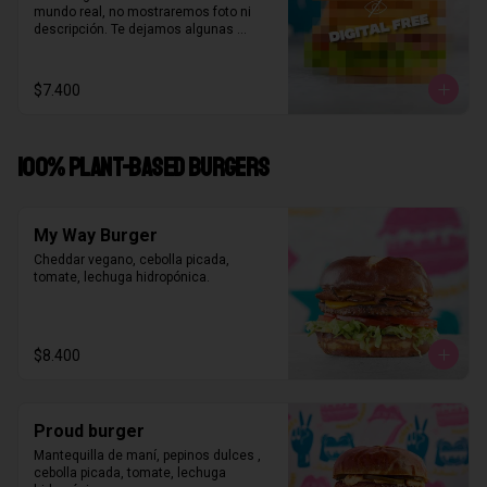
mundo real, no mostraremos foto ni 
descripción. Te dejamos algunas 
pistas:

Salsa de un queso poco típico, algo 
verde pero no es lechuga, es-pera un 
$7.400
dulce sabor caramelizado, Bacon pero 
no como lo imaginas, más queso pero 
no gouda ni chanco
100% PLANT-BASED BURGERS
My Way Burger
Cheddar vegano, cebolla picada, 
tomate, lechuga hidropónica.
$8.400
Proud burger
Mantequilla de maní, pepinos dulces , 
cebolla picada, tomate, lechuga 