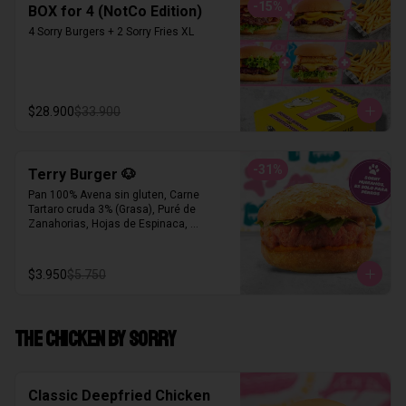
-
15
%
BOX for 4 (NotCo Edition)
4 Sorry Burgers + 2 Sorry Fries XL
$28.900
$33.900
-
31
%
Terry Burger 🐶
Pan 100% Avena sin gluten, Carne 
Tartaro cruda 3% (Grasa), Puré de 
Zanahorias, Hojas de Espinaca, 
Mantequilla de Maní Republica Dulce®
$3.950
$5.750
THE CHICKEN BY SORRY
Classic Deepfried Chicken