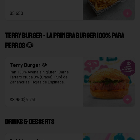
$5.650
TERRY BURGER - LA PRIMERA BURGER 100% PARA
PERROS 🐶
-
31
%
Terry Burger 🐶
Pan 100% Avena sin gluten, Carne 
Tartaro cruda 3% (Grasa), Puré de 
Zanahorias, Hojas de Espinaca, 
Mantequilla de Maní Republica Dulce®
$3.950
$5.750
DRINKS & DESSERTS