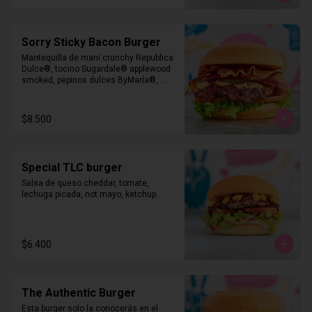
Sorry Sticky Bacon Burger
Mantequilla de maní crunchy Republica 
Dulce®, tocino Sugardale® applewood 
smoked, pepinos dulces ByMaría®, 
tomate rebanado, lechuga, salsa Sorry

A elección: Pan Martin’s Potato Roll o 
envoltura de lechuga. Certified Angus 
$8.500
Beef® Burger o NotBurger by NotCo®
Special TLC burger
Salsa de queso cheddar, tomate, 
lechuga picada, not mayo, ketchup.
$6.400
The Authentic Burger
Esta burger solo la conocerás en el 