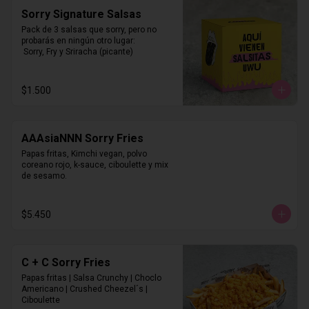
Sorry Signature Salsas
Pack de 3 salsas que sorry, pero no 
probarás en ningún otro lugar:

 Sorry, Fry y Sriracha (picante)
$1.500
AAAsiaNNN Sorry Fries
Papas fritas, Kimchi vegan, polvo 
coreano rojo, k-sauce, ciboulette y mix 
de sesamo.
$5.450
C + C Sorry Fries
Papas fritas | Salsa Crunchy | Choclo 
Americano | Crushed Cheezel´s | 
Ciboulette