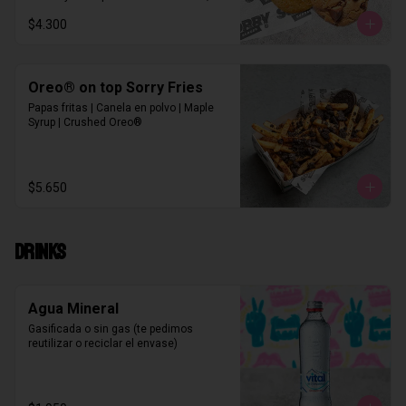
Vegan Coco Cranberries
$4.300
Oreo® on top Sorry Fries
Papas fritas | Canela en polvo | Maple 
Syrup | Crushed Oreo®
$5.650
DRINKS
Agua Mineral
Gasificada o sin gas (te pedimos 
reutilizar o reciclar el envase)