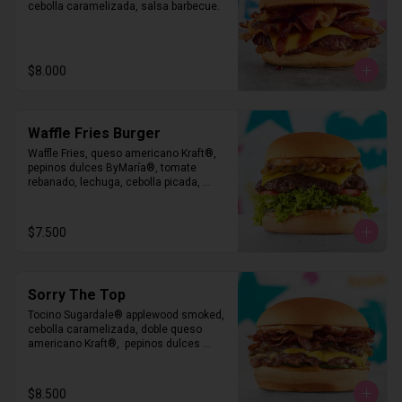
cebolla caramelizada, salsa barbecue.
$8.000
Waffle Fries Burger
Waffle Fries, queso americano Kraft®️, 
pepinos dulces ByMaría®, tomate 
rebanado, lechuga, cebolla picada, 
salsa Fry. A elección: Pan Martin’s 
Potato Roll o envoltura de lechuga.  
Certified Angus Beef® Burger o  
$7.500
NotBurger by NotCo®
Sorry The Top
Tocino Sugardale®️ applewood smoked, 
cebolla caramelizada, doble queso 
americano Kraft®️,  pepinos dulces 
ByMaría®, salsa Sorry.  A elección:  
Certified Angus Beef® Burger o 
NotBurger by NotCo®
$8.500