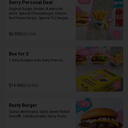
-
32
%
Sorry Personal Deal
Original Burger Simple (A elección 
entre: Special Cheeseburger, Classic 
No-Cheese burger, Special TLC burger, 
Sweet Onion Burger).+ Sorry Fries S + 
Bebida.
$6.950
$10.150
-
12
%
Box for 2
2 Sorry Burgers más Sorry Fries XL.
$14.900
$16.950
-
42
%
Rusty Burger
Queso Americano, Salsa Sweet Relish 
Heinz®, Cebolla picada, Salsa Rusty