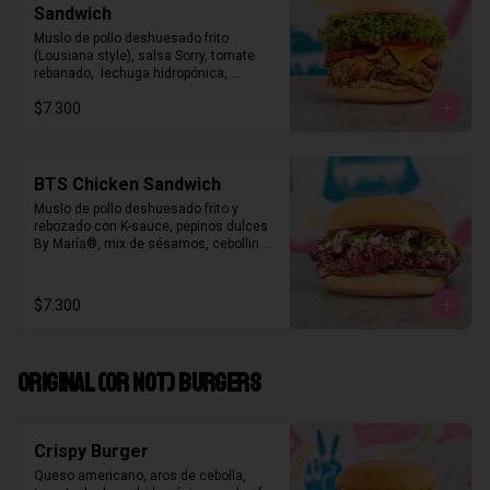
Sandwich
Muslo de pollo deshuesado frito 
(Lousiana style), salsa Sorry, tomate 
rebanado,  lechuga hidropónica, 
pepinos dulces ByMaria®, cebolla 
$7.300
picada, queso americano Kraft®
BTS Chicken Sandwich
Muslo de pollo deshuesado frito y 
rebozado con K-sauce, pepinos dulces 
By María®, mix de sésamos, cebollin 
picado y Kew Pie Mayo.
$7.300
ORIGINAL (OR NOT) BURGERS
Crispy Burger
Queso americano, aros de cebolla, 