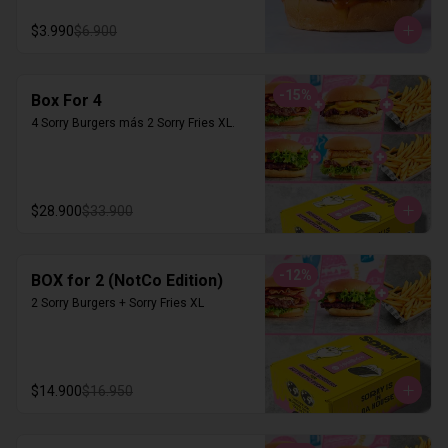
$3.990
$6.900
-
15
%
Box For 4
4 Sorry Burgers más 2 Sorry Fries XL.
$28.900
$33.900
-
12
%
BOX for 2 (NotCo Edition)
2 Sorry Burgers + Sorry Fries XL
$14.900
$16.950