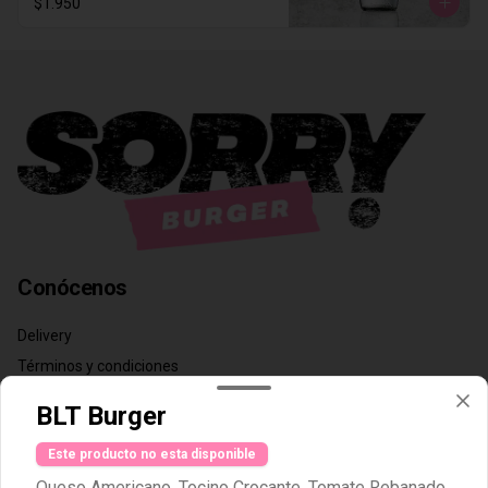
$1.950
Conócenos
Delivery
Términos y condiciones
Política de privacidad
BLT Burger
Redes sociales
Este producto no esta disponible
Queso Americano, Tocino Crocante, Tomate Rebanado,