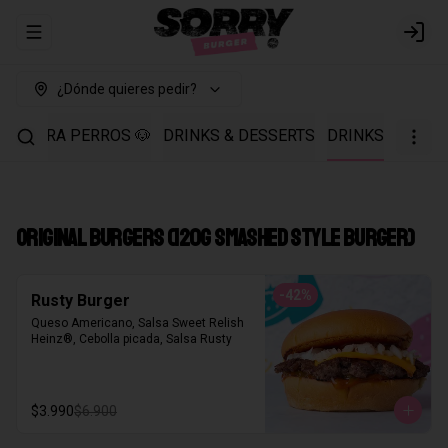
Abrir menu de navegación
Login
¿Dónde quieres pedir?
00% PARA PERROS 🐶
DRINKS & DESSERTS
DRINKS
ORIGINAL BURGERS (120g smashed style burger)
-
42
%
Rusty Burger
Queso Americano, Salsa Sweet Relish 
Heinz®, Cebolla picada, Salsa Rusty
$3.990
$6.900